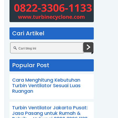
Cari Artikel
Popular Post
Cara Menghitung Kebutuhan
Turbin Ventilator Sesuai Luas
Ruangan
Turbin Ventilator Jakarta Pusat:
Jasa Pasang untuk Rumah &