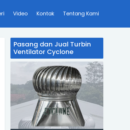
ri
Video
Kontak
Tentang Kami
Pasang dan Jual Turbin
Ventilator Cyclone