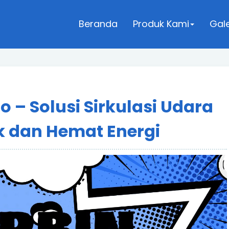
Beranda
Produk Kami
Gale
o – Solusi Sirkulasi Udara
k dan Hemat Energi