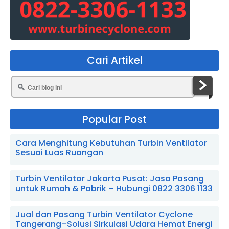
Cari Artikel
Popular Post
Cara Menghitung Kebutuhan Turbin Ventilator
Sesuai Luas Ruangan
Turbin Ventilator Jakarta Pusat: Jasa Pasang
untuk Rumah & Pabrik – Hubungi 0822 3306 1133
Jual dan Pasang Turbin Ventilator Cyclone
Tangerang - Solusi Sirkulasi Udara Hemat Energi