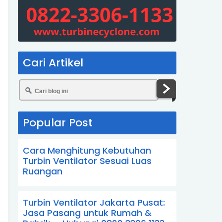
Cari Artikel
Popular Post
Cara Menghitung Kebutuhan
Turbin Ventilator Sesuai Luas
Ruangan
Turbin Ventilator Jakarta Pusat:
Jasa Pasang untuk Rumah &