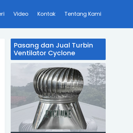
ri
Video
Kontak
Tentang Kami
Pasang dan Jual Turbin
Ventilator Cyclone