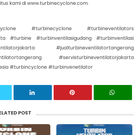
situs kami di www.turbinecyclone.com.
orcyclone #turbinecyclone #turbineventilators
arta #turbine #turbinventilasigudang #turbinventilasi
ntilatorjakarta #jualturbineventilatortangerang
tilatortangerang #servisturbineventilatorjakarta
esia #turbincyclone #turbinvenetilator
ELATED POST