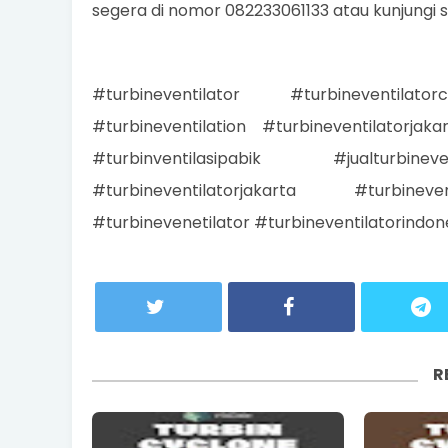
segera di nomor 082233061133 atau kunjungi 
#turbineventilator #turbineventilat
#turbineventilation #turbineventilatorjak
#turbinventilasipabik #jualturbineve
#turbineventilatorjakarta #turbineven
#turbinevenetilator #turbineventilatorindon
R