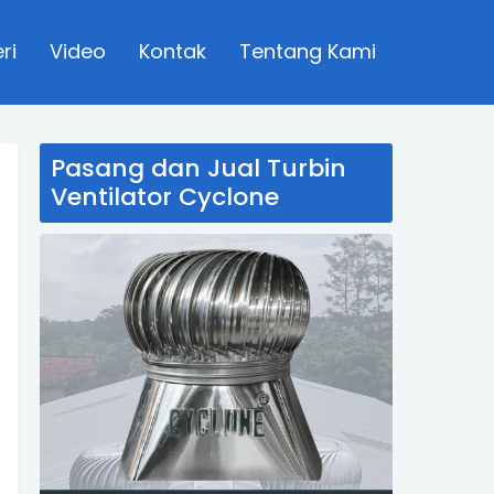
ri
Video
Kontak
Tentang Kami
Pasang dan Jual Turbin
Ventilator Cyclone