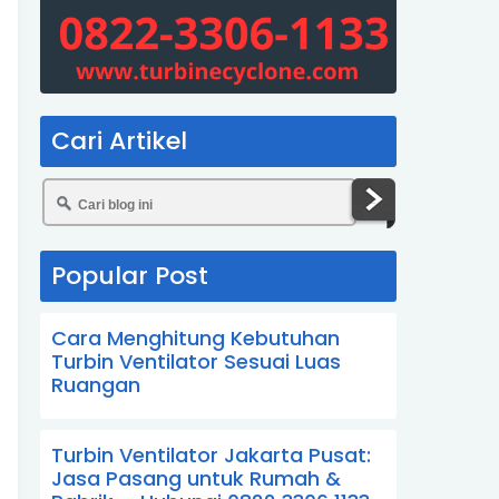
Cari Artikel
Popular Post
Cara Menghitung Kebutuhan
Turbin Ventilator Sesuai Luas
Ruangan
Turbin Ventilator Jakarta Pusat:
Jasa Pasang untuk Rumah &