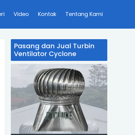
ri
Video
Kontak
Tentang Kami
Pasang dan Jual Turbin
Ventilator Cyclone