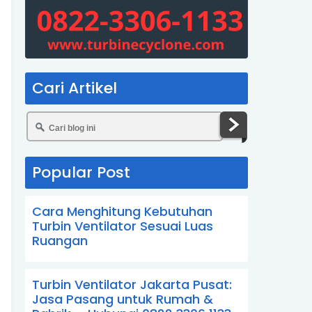
Cari Artikel
Popular Post
Cara Menghitung Kebutuhan
Turbin Ventilator Sesuai Luas
Ruangan
Turbin Ventilator Jakarta Pusat:
Jasa Pasang untuk Rumah &